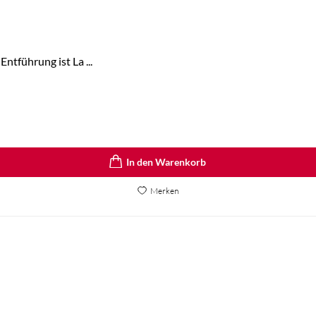
ntführung ist La ...
In den Warenkorb
Merken