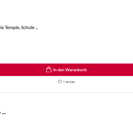
 Temple, Schule ...
In den Warenkorb
Merken
The Atlas Six / The Atlas Paradox / The ...