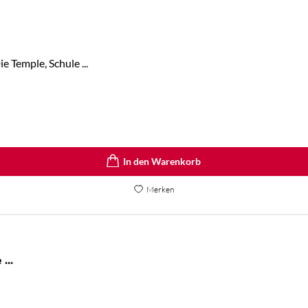
 Temple, Schule ...
In den Warenkorb
Merken
The Atlas Six / The Atlas Paradox / The ...