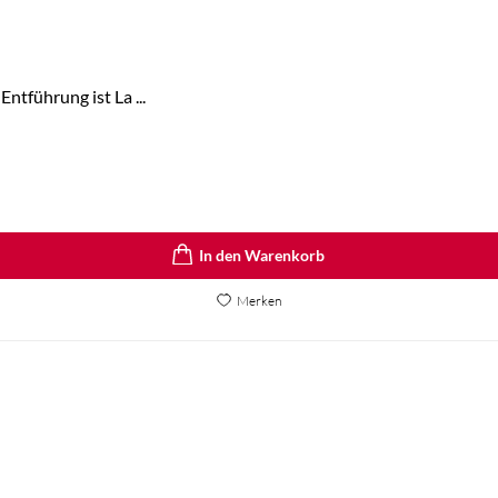
ntführung ist La ...
In den Warenkorb
Merken