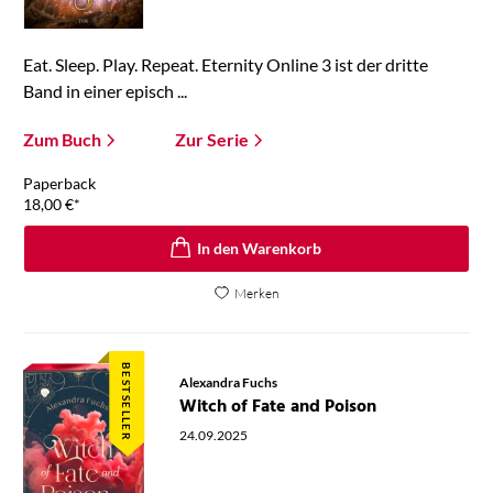
Eat. Sleep. Play. Repeat. Eternity Online 3 ist der dritte
Band in einer episch ...
Zum Buch
Zur Serie
Paperback
18,00
€
*
In den Warenkorb
Merken
BESTSELLER
Alexandra Fuchs
Witch of Fate and Poison
24.09.2025