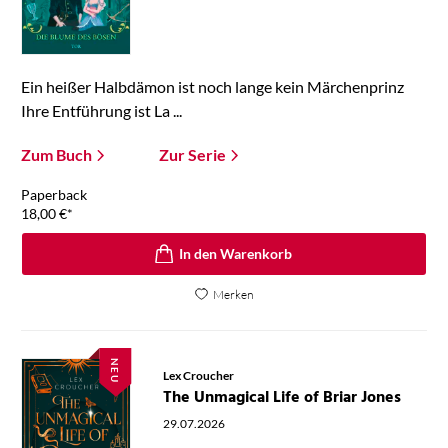
Ein heißer Halbdämon ist noch lange kein Märchenprinz
Ihre Entführung ist La ...
Zum Buch
Zur Serie
Paperback
18,00
€
*
In den Warenkorb
Merken
NEU
Lex Croucher
The Unmagical Life of Briar Jones
29.07.2026