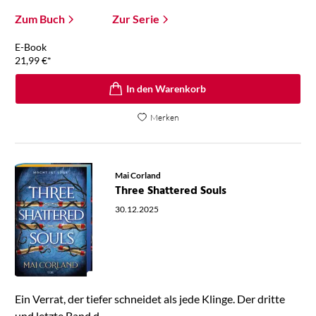
Zum Buch
Zur Serie
E-Book
21,99
€
*
In den Warenkorb
Merken
Mai Corland
Three Shattered Souls
30.12.2025
Ein Verrat, der tiefer schneidet als jede Klinge. Der dritte
und letzte Band d ...