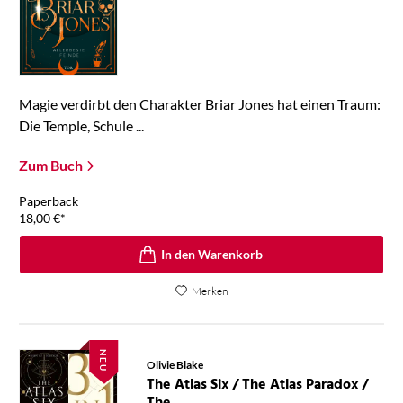
Magie verdirbt den Charakter Briar Jones hat einen Traum:
Die Temple, Schule ...
Zum Buch
Paperback
18,00
€
*
In den Warenkorb
Merken
NEU
Olivie Blake
The Atlas Six / The Atlas Paradox /