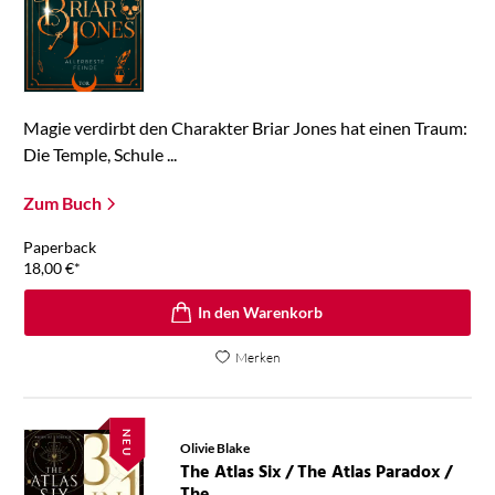
Magie verdirbt den Charakter Briar Jones hat einen Traum:
Die Temple, Schule ...
Zum Buch
Paperback
18,00
€
*
In den Warenkorb
Merken
NEU
Olivie Blake
The Atlas Six / The Atlas Paradox /