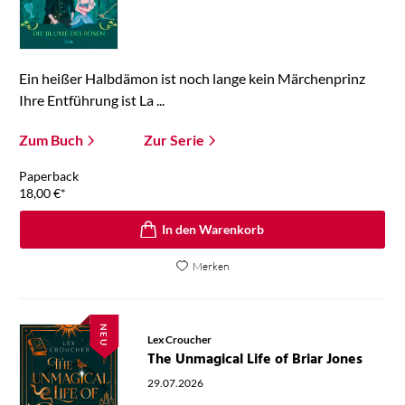
Ein heißer Halbdämon ist noch lange kein Märchenprinz
Ihre Entführung ist La ...
Zum Buch
Zur Serie
Paperback
18,00
€
*
In den Warenkorb
Merken
NEU
Lex Croucher
The Unmagical Life of Briar Jones
29.07.2026