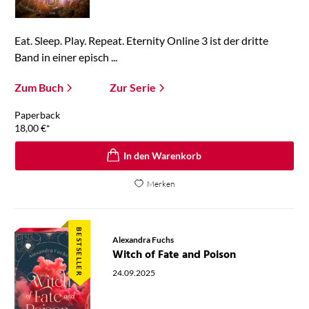
Eat. Sleep. Play. Repeat. Eternity Online 3 ist der dritte
Band in einer episch ...
Zum Buch
Zur Serie
Paperback
18,00
€
*
In den Warenkorb
Merken
BESTSELLER
Alexandra Fuchs
Witch of Fate and Poison
24.09.2025