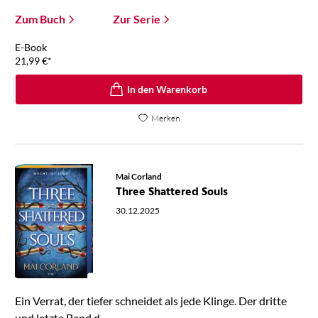
Zum Buch
Zur Serie
E-Book
21,99
€
*
In den Warenkorb
Merken
Mai Corland
Three Shattered Souls
30.12.2025
Ein Verrat, der tiefer schneidet als jede Klinge. Der dritte
und letzte Band d ...