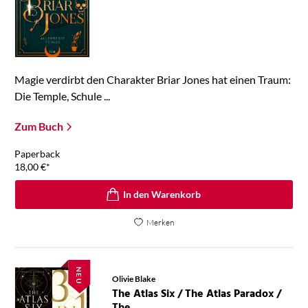
Magie verdirbt den Charakter Briar Jones hat einen Traum:
Die Temple, Schule ...
Zum Buch
Paperback
18,00
€
*
In den Warenkorb
Merken
NEU
Olivie Blake
The Atlas Six / The Atlas Paradox /