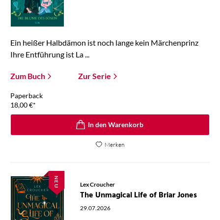
Ein heißer Halbdämon ist noch lange kein Märchenprinz
Ihre Entführung ist La ...
Zum Buch
Zur Serie
Paperback
18,00
€
*
In den Warenkorb
Merken
NEU
Lex Croucher
The Unmagical Life of Briar Jones
29.07.2026