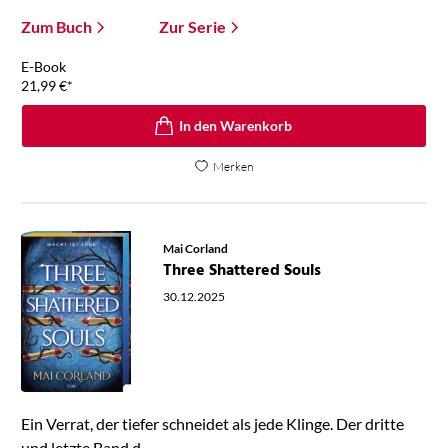
Zum Buch
Zur Serie
E-Book
21,99
€
*
In den Warenkorb
Merken
Mai Corland
Three Shattered Souls
30.12.2025
Ein Verrat, der tiefer schneidet als jede Klinge. Der dritte
und letzte Band d ...