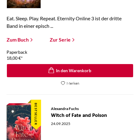
Eat. Sleep. Play. Repeat. Eternity Online 3 ist der dritte
Band in einer episch ...
Zum Buch
Zur Serie
Paperback
18,00
€
*
In den Warenkorb
Merken
BESTSELLER
Alexandra Fuchs
Witch of Fate and Poison
24.09.2025