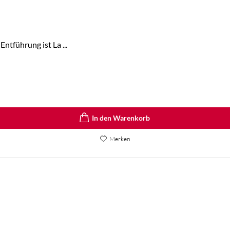
ntführung ist La ...
In den Warenkorb
Merken