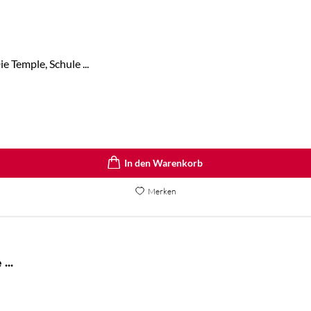
 Temple, Schule ...
In den Warenkorb
Merken
The Atlas Six / The Atlas Paradox / The ...