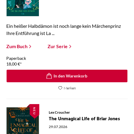
Ein heißer Halbdämon ist noch lange kein Märchenprinz
Ihre Entführung ist La ...
Zum Buch
Zur Serie
Paperback
18,00
€
*
In den Warenkorb
Merken
NEU
Lex Croucher
The Unmagical Life of Briar Jones
29.07.2026