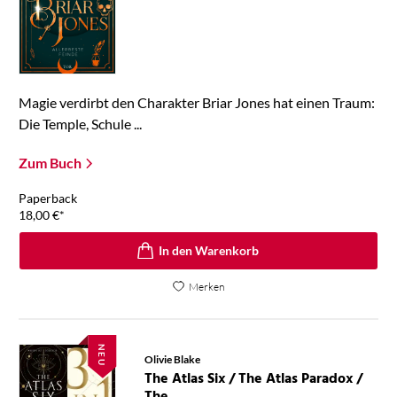
Magie verdirbt den Charakter Briar Jones hat einen Traum:
Die Temple, Schule ...
Zum Buch
Paperback
18,00
€
*
In den Warenkorb
Merken
NEU
Olivie Blake
The Atlas Six / The Atlas Paradox /