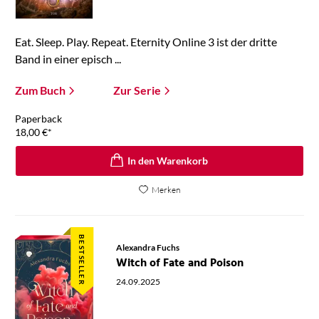
Eat. Sleep. Play. Repeat. Eternity Online 3 ist der dritte
Band in einer episch ...
Zum Buch
Zur Serie
Paperback
18,00
€
*
In den Warenkorb
Merken
BESTSELLER
Alexandra Fuchs
Witch of Fate and Poison
24.09.2025