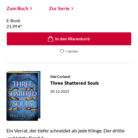
Zum Buch
Zur Serie
E-Book
21,99
€
*
In den Warenkorb
Merken
Mai Corland
Three Shattered Souls
30.12.2025
Ein Verrat, der tiefer schneidet als jede Klinge. Der dritte
und letzte Band d ...