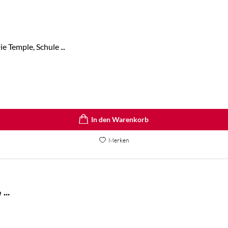
 Temple, Schule ...
In den Warenkorb
Merken
The Atlas Six / The Atlas Paradox / The ...