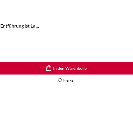
ntführung ist La ...
In den Warenkorb
Merken