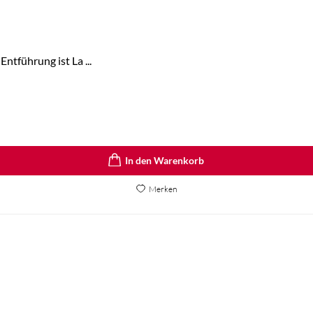
ntführung ist La ...
In den Warenkorb
Merken