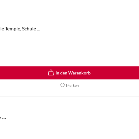
 Temple, Schule ...
In den Warenkorb
Merken
The Atlas Six / The Atlas Paradox / The ...